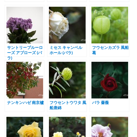
サントリーブルーロ
ミセス キャンベル
フウセンカズラ 風船
ーズ アプローズ (バ
ホール (バラ)
葛
ラ)
ナンキンハゼ 南京櫨
フウセントウワタ 風
バラ 薔薇
船唐綿