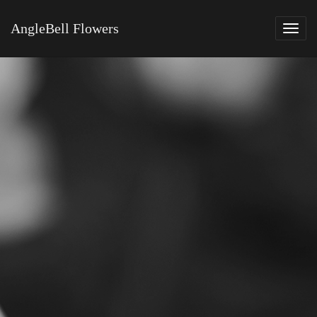
AngleBell Flowers
Tog
navi