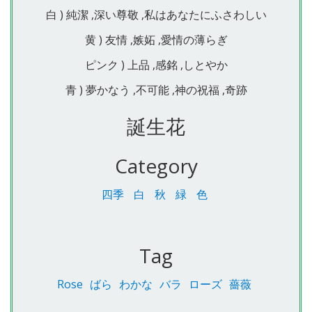
白 ) 純潔 ,深い尊敬 ,私はあなたにふさわしい
黄 ) 友情 ,嫉妬 ,愛情の薄らぎ
ピンク ) 上品 ,感銘 ,しとやか
青 ) 夢かなう ,不可能 ,神の祝福 ,奇跡
誕生花
Category
四季
白
秋
緑
色
Tag
Rose
ばら
わかな
バラ
ローズ
薔薇