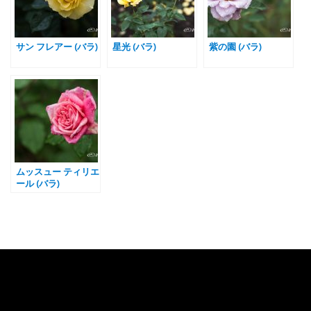
サン フレアー (バラ)
星光 (バラ)
紫の園 (バラ)
ムッスュー ティリエ
ール (バラ)