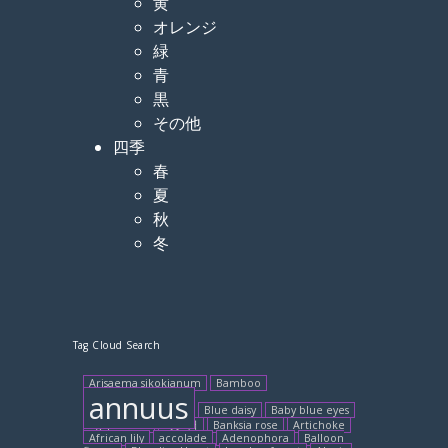
黄
オレンジ
緑
青
黒
その他
四季
春
夏
秋
冬
Tag Cloud Search
Arisaema sikokianum
Bamboo
annuus
Blue daisy
Baby blue eyes
Agapanthus
3月8日
Banksia rose
Artichoke
African lily
accolade
Adenophora
Balloon