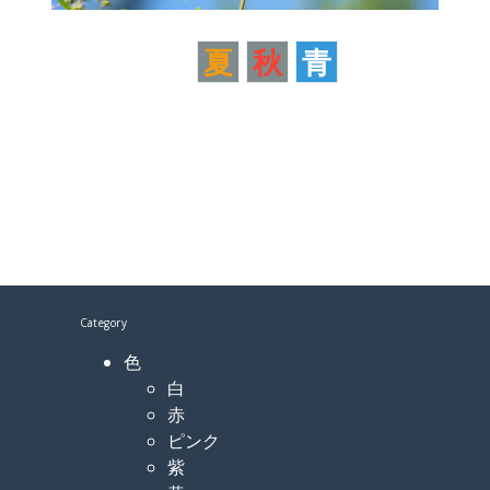
夏
秋
青
Category
色
白
赤
ピンク
紫