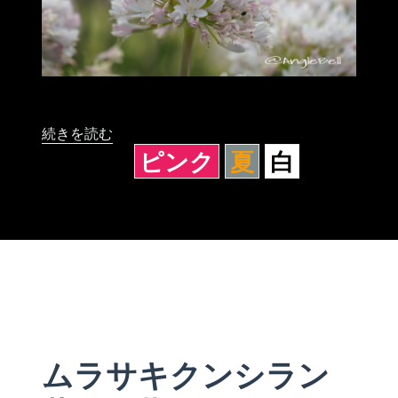
“アガパンサス ガーデンクイーン” の
続きを読む
ピンク
夏
白
ムラサキクンシラン