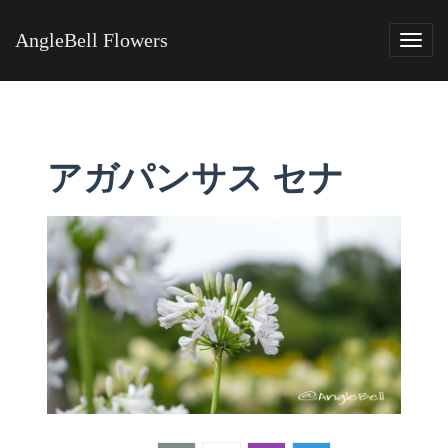
AngleBell Flowers
Tog
navi
アガパンサス セナ