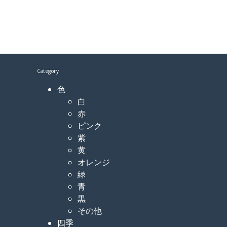
Category
色
白
赤
ピンク
紫
黄
オレンジ
緑
青
黒
その他
四季