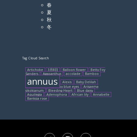
春
夏
秋
冬
Tag Cloud Search
Artichoke
3月8日
Balloon flower
Betty Foy
Sanders
Agapanthus
accolade
Bamboo
annuus
Alexis
Baby Delilah
bambooforest
Baby blue eyes
Arisaema
sikokianum
Bleeding Heart
Blue daisy
Aquilegia
Adenophora
African lily
Annabelle
Banksia rose