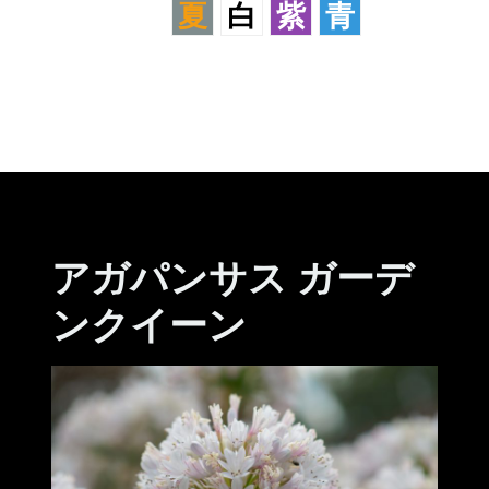
夏
白
紫
青
アガパンサス ガーデ
ンクイーン