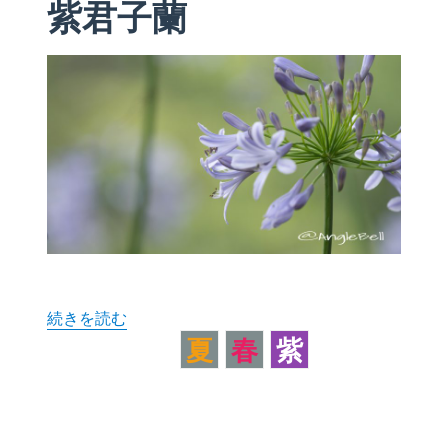
紫君子蘭
“ムラサキクンシラン 紫君子蘭” の
続きを読む
夏
春
紫