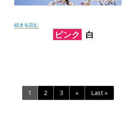
“思いのまま (梅)” の
続きを読む
ピンク
白
1
2
3
»
Last »