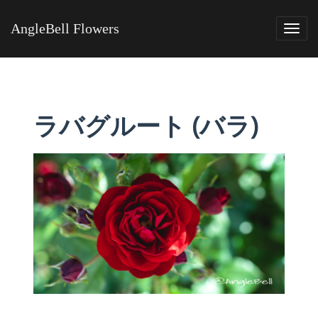
AngleBell Flowers
Tog
navi
ラバグルート (バラ)