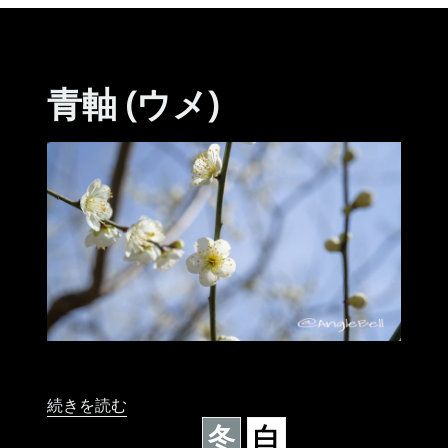
青軸 (ウメ)
“青軸 (ウメ)” の
続きを読む
冬
白