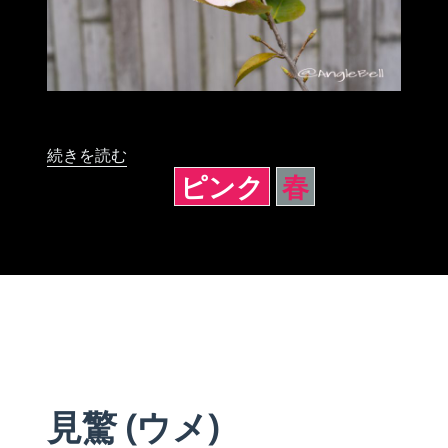
“匂い椿 舞姫 (椿)” の
続きを読む
ピンク
春
見驚 (ウメ)