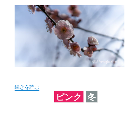
“見驚 (ウメ)” の
続きを読む
ピンク
冬