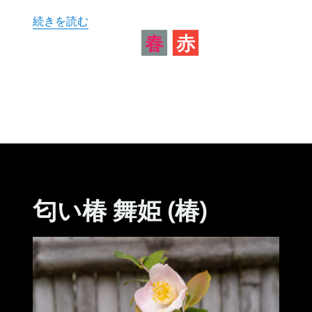
“ラバグルート (バラ)” の
続きを読む
春
赤
匂い椿 舞姫 (椿)