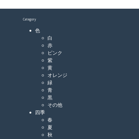
Category
色
白
赤
ピンク
紫
黄
オレンジ
緑
青
黒
その他
四季
春
夏
秋