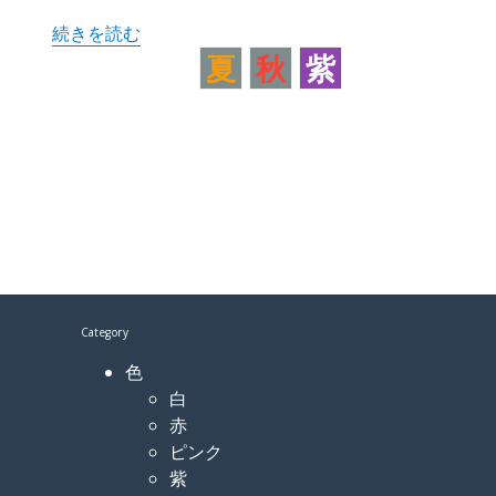
“キキョウ 桔梗” の
続きを読む
夏
秋
紫
Category
色
白
赤
ピンク
紫