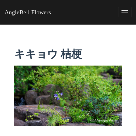
AngleBell Flowers
Tog
navi
キキョウ 桔梗