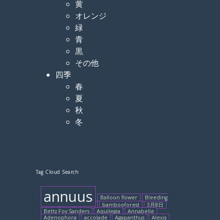
黄
オレンジ
緑
青
黒
その他
四季
春
夏
秋
冬
Tag Cloud Search
annuus
Balloon flower
Bleeding
Heart
Baby Delilah
bambooforest
3月8日
Betty Foy Sanders
Aquilegia
Annabelle
Adenophora
accolade
Agapanthus
Alexis