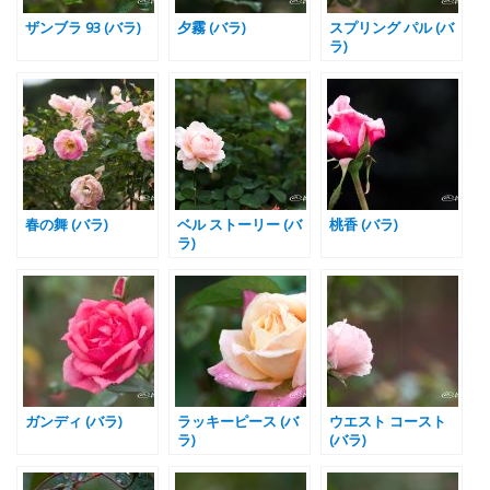
ザンブラ 93 (バラ)
夕霧 (バラ)
スプリング パル (バ
ラ)
春の舞 (バラ)
ベル ストーリー (バ
桃香 (バラ)
ラ)
ガンディ (バラ)
ラッキーピース (バ
ウエスト コースト
ラ)
(バラ)