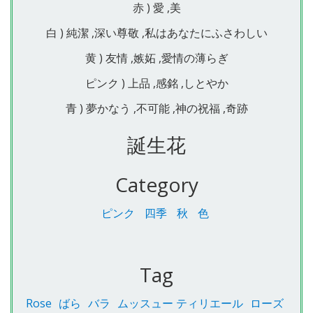
赤 ) 愛 ,美
白 ) 純潔 ,深い尊敬 ,私はあなたにふさわしい
黄 ) 友情 ,嫉妬 ,愛情の薄らぎ
ピンク ) 上品 ,感銘 ,しとやか
青 ) 夢かなう ,不可能 ,神の祝福 ,奇跡
誕生花
Category
ピンク
四季
秋
色
Tag
Rose
ばら
バラ
ムッスュー ティリエール
ローズ