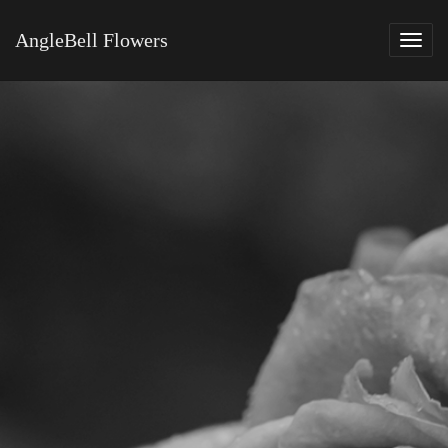
AngleBell Flowers
Tog
navi