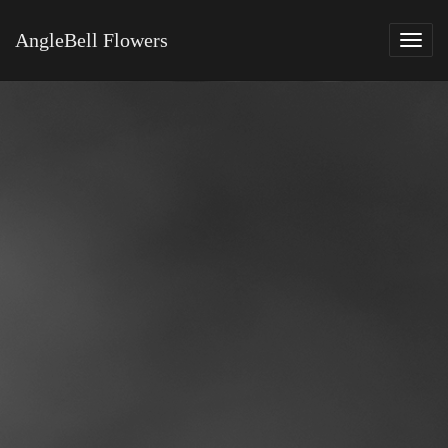
AngleBell Flowers
Tog
navi