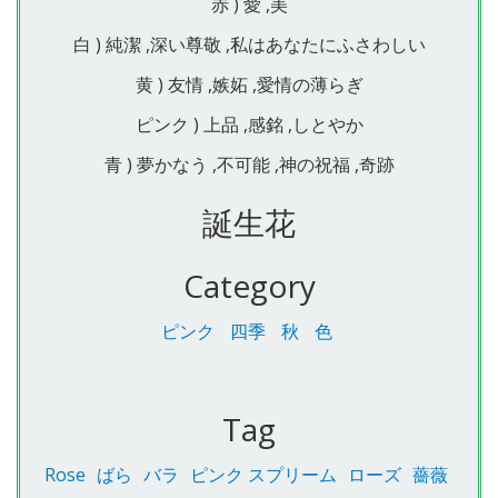
赤 ) 愛 ,美
白 ) 純潔 ,深い尊敬 ,私はあなたにふさわしい
黄 ) 友情 ,嫉妬 ,愛情の薄らぎ
ピンク ) 上品 ,感銘 ,しとやか
青 ) 夢かなう ,不可能 ,神の祝福 ,奇跡
誕生花
Category
ピンク
四季
秋
色
Tag
Rose
ばら
バラ
ピンク スプリーム
ローズ
薔薇