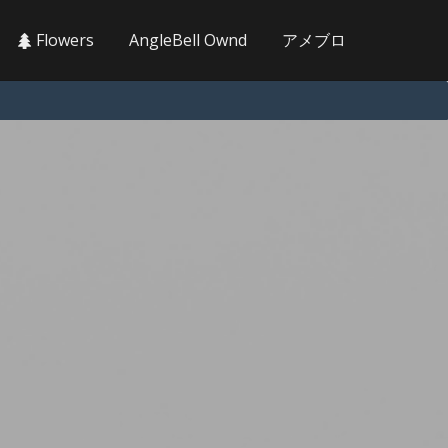
Flowers
AngleBell Ownd
アメブロ