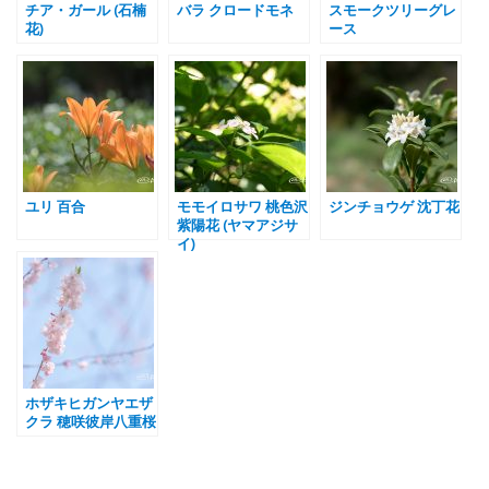
チア・ガール (石楠
バラ クロードモネ
スモークツリーグレ
花)
ース
ユリ 百合
モモイロサワ 桃色沢
ジンチョウゲ 沈丁花
紫陽花 (ヤマアジサ
イ)
ホザキヒガンヤエザ
クラ 穂咲彼岸八重桜