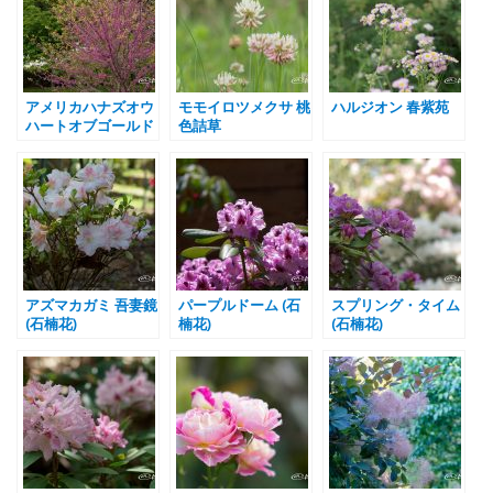
アメリカハナズオウ
モモイロツメクサ 桃
ハルジオン 春紫苑
ハートオブゴールド
色詰草
アズマカガミ 吾妻鏡
パープルドーム (石
スプリング・タイム
(石楠花)
楠花)
(石楠花)