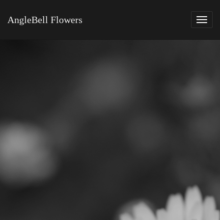
AngleBell Flowers
Tog
navi