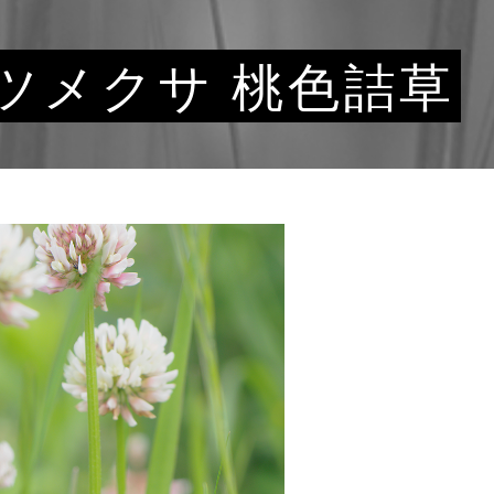
ツメクサ 桃色詰草