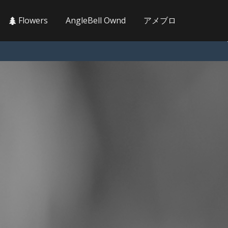
Flowers
AngleBell Ownd
アメブロ