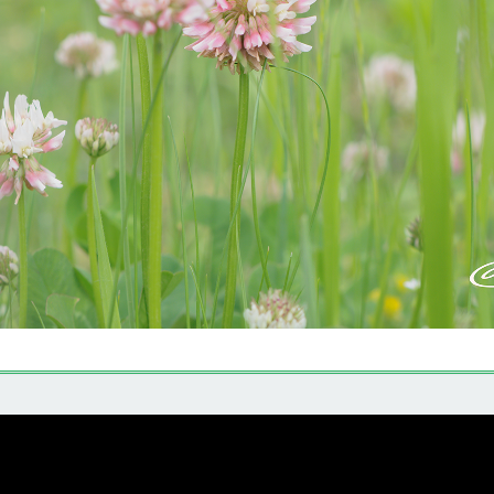
モモイロツメクサ 桃色詰草
-
-
Flower Data