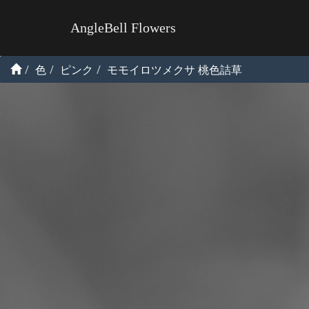
AngleBell Flowers
色
ピンク
モモイロツメクサ 桃色詰草