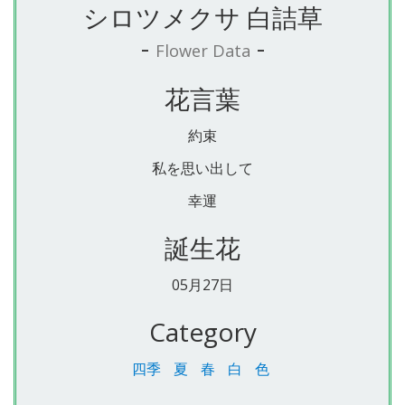
シロツメクサ 白詰草
-
-
Flower Data
花言葉
約束
私を思い出して
幸運
誕生花
05月27日
Category
四季
夏
春
白
色