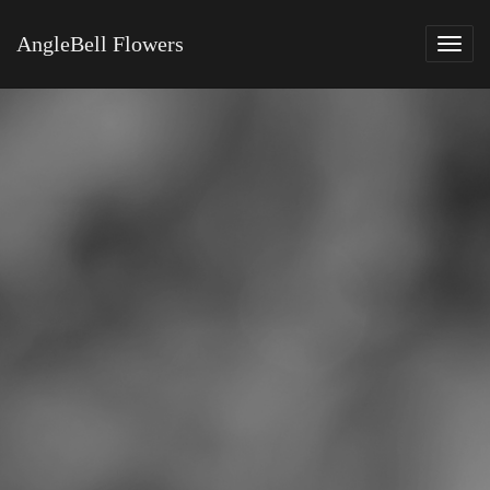
AngleBell Flowers
Tog
navi