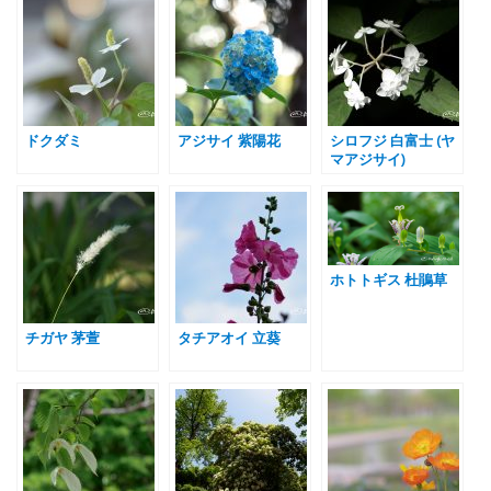
ドクダミ
アジサイ 紫陽花
シロフジ 白富士 (ヤ
マアジサイ)
ホトトギス 杜鵑草
チガヤ 茅萱
タチアオイ 立葵