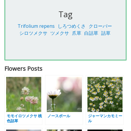
Tag
Trifolium repens
しろつめくさ
クローバー
シロツメクサ
ツメクサ
爪草
白詰草
詰草
Flowers Posts
モモイロツメクサ 桃
ノースポール
ジャーマンカモミー
色詰草
ル