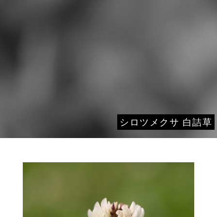
シロツメクサ 白詰草