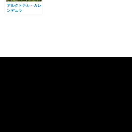
アルクトテカ・カレ
ンデュラ
Category
色
白
赤
ピンク
紫
黄