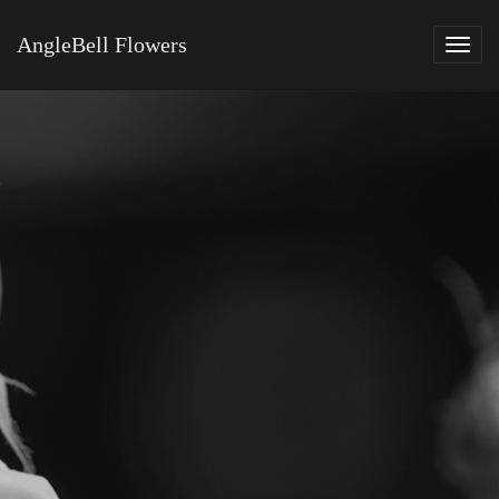
AngleBell Flowers
Tog
navi