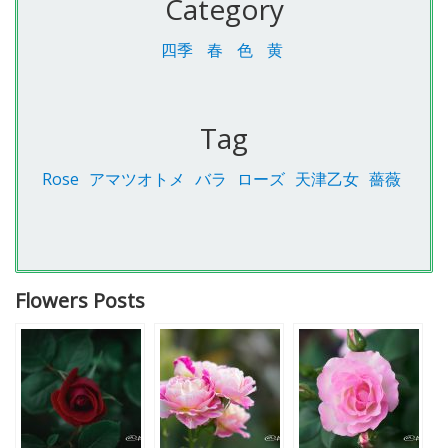
Category
四季
春
色
黄
Tag
Rose
アマツオトメ
バラ
ローズ
天津乙女
薔薇
Flowers Posts