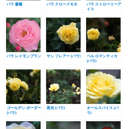
バラ 薔薇
バラ クロードモネ
バラ ストロベリーア
イス
バラ レイモンブラン
サン フレアー (バラ)
ベル ロマンティカ
(バラ)
ゴールデン ボーダー
星光 (バラ)
オールスパイス (バ
(バラ)
ラ)