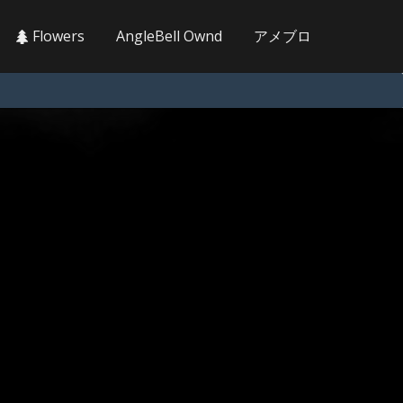
Flowers
AngleBell Ownd
アメブロ