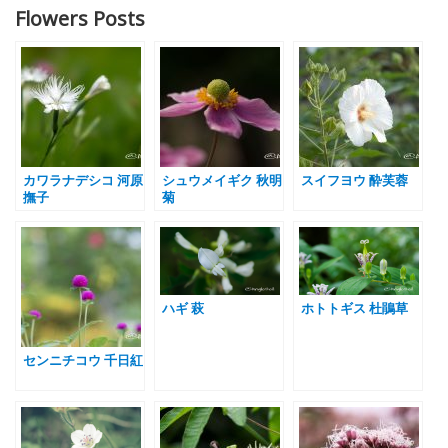
Flowers Posts
カワラナデシコ 河原
シュウメイギク 秋明
スイフヨウ 酔芙蓉
撫子
菊
ハギ 萩
ホトトギス 杜鵑草
センニチコウ 千日紅