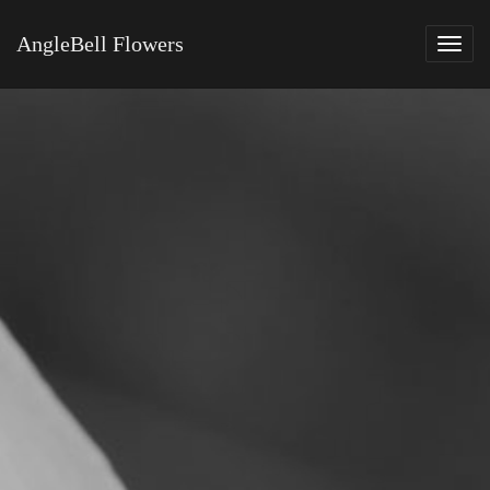
AngleBell Flowers
Tog
navi