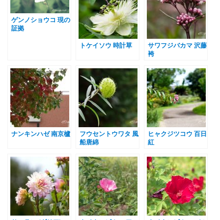
ゲンノショウコ 現の
証拠
トケイソウ 時計草
サワフジバカマ 沢藤
袴
ナンキンハゼ 南京櫨
フウセントウワタ 風
ヒャクジツコウ 百日
船唐綿
紅