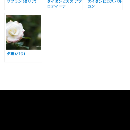
サフラン (ダリア)
タイタンビカス アフ
タイタンビカス バル
ロディーテ
カン
夕霧 (バラ)
Category