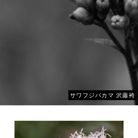
サワフジバカマ 沢藤袴