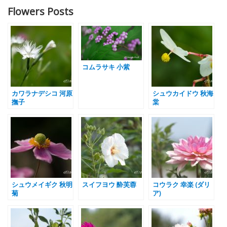
Flowers Posts
コムラサキ 小紫
カワラナデシコ 河原
シュウカイドウ 秋海
撫子
棠
シュウメイギク 秋明
スイフヨウ 酔芙蓉
コウラク 幸楽 (ダリ
菊
ア)