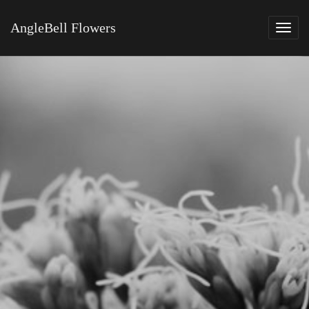
AngleBell Flowers
Tog
navi