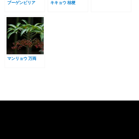
ブーゲンビリア
キキョウ 桔梗
マンリョウ 万両
Category