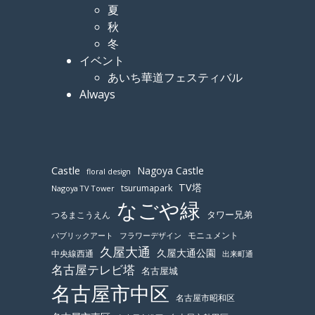
夏
秋
冬
イベント
あいち華道フェスティバル
Always
Castle
Nagoya Castle
floral design
TV塔
tsurumapark
Nagoya TV Tower
なごや緑
つるまこうえん
タワー兄弟
モニュメント
パブリックアート
フラワーデザイン
久屋大通
久屋大通公園
中央線西通
出来町通
名古屋テレビ塔
名古屋城
名古屋市中区
名古屋市昭和区