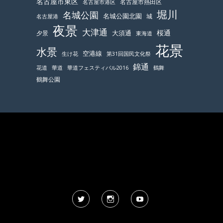
名古屋市東区
名古屋市熱田区
名古屋市港区
堀川
名城公園
名城公園北園
城
名古屋港
夜景
大津通
桜通
大須通
夕景
東海道
花景
水景
空港線
生け花
第31回国民文化祭
錦通
鶴舞
花道
華道
華道フェスティバル2016
鶴舞公園
Twitter
Instagram
YouTube