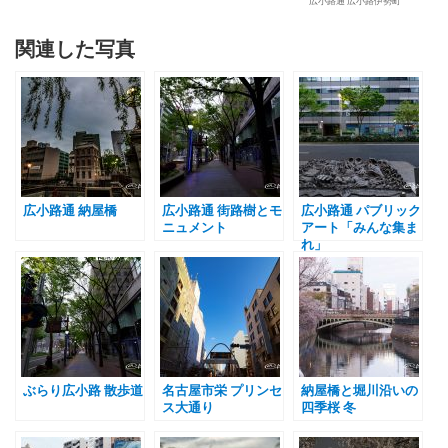
広小路通 広小路伊勢町
関連した写真
広小路通 納屋橋
広小路通 街路樹とモ
広小路通 パブリック
ニュメント
アート「みんな集ま
れ」
ぶらり広小路 散歩道
名古屋市栄 プリンセ
納屋橋と堀川沿いの
ス大通り
四季桜 冬