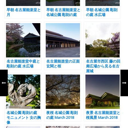
早朝 名古屋能楽堂と
早朝 名古屋能楽堂と
早朝 名城公園 彫刻
月
名城公園 彫刻の庭
の庭 水広場
名古屋能楽堂中庭と
名古屋能楽堂の正面
名古屋市西区 藤の回
彫刻の庭 水広場
玄関と桜
廊広場から見る名古
屋城
名城公園 彫刻の庭
夜桜 名城公園 彫刻
夜景 名古屋能楽堂と
モニュメント 女の胸
の庭 March 2018
桜風景 March 2018
像