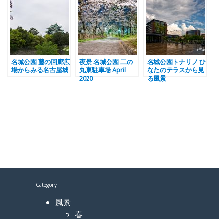
名城公園 藤の回廊広
夜景 名城公園 二の
名城公園トナリノ ひ
場からみる名古屋城
丸東駐車場 April
なたのテラスから見
2020
る風景
Category
風景
春