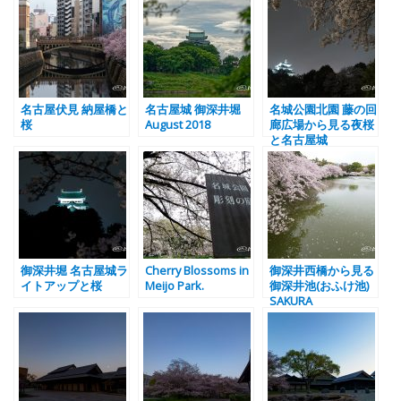
名古屋伏見 納屋橋と
名古屋城 御深井堀
名城公園北園 藤の回
桜
August 2018
廊広場から見る夜桜
と名古屋城
御深井堀 名古屋城ラ
Cherry Blossoms in
御深井西橋から見る
イトアップと桜
Meijo Park.
御深井池(おふけ池)
SAKURA