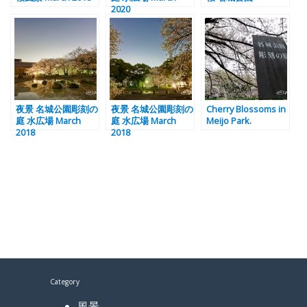
2020
夜景 名城公園彫刻の
夜景 名城公園彫刻の
Cherry Blossoms in
庭 水広場 March
庭 水広場 March
Meijo Park.
2018
2018
Category
風景