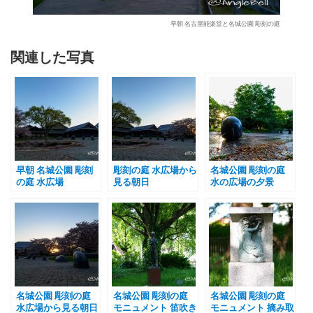
早朝 名古屋能楽堂と名城公園 彫刻の庭
関連した写真
早朝 名城公園 彫刻
彫刻の庭 水広場から
名城公園 彫刻の庭
の庭 水広場
見る朝日
水の広場の夕景
名城公園 彫刻の庭
名城公園 彫刻の庭
名城公園 彫刻の庭
水広場から見る朝日
モニュメント 笛吹き
モニュメント 摘み取