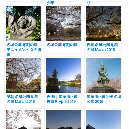
少年
り
名城公園 彫刻の庭
名城公園 彫刻の庭
夜桜 名城公園 彫刻
モニュメント 女の胸
の庭 March 2018
像
早朝 名城公園 彫刻
夜明け 加藤清正像
加藤清正像と桜 名城
の庭 March 2018
桜風景 April 2019
公園 2019