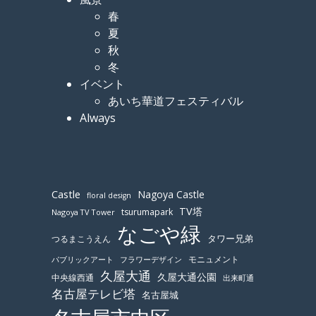
春
夏
秋
冬
イベント
あいち華道フェスティバル
Always
Castle
Nagoya Castle
floral design
TV塔
tsurumapark
Nagoya TV Tower
なごや緑
つるまこうえん
タワー兄弟
モニュメント
パブリックアート
フラワーデザイン
久屋大通
久屋大通公園
中央線西通
出来町通
名古屋テレビ塔
名古屋城