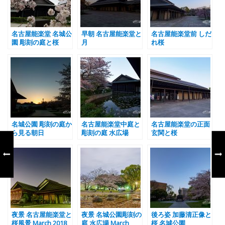
名古屋能楽堂 名城公
早朝 名古屋能楽堂と
名古屋能楽堂前 しだ
園 彫刻の庭と桜
月
れ桜
名城公園 彫刻の庭か
名古屋能楽堂中庭と
名古屋能楽堂の正面
ら見る朝日
彫刻の庭 水広場
玄関と桜
夜景 名古屋能楽堂と
夜景 名城公園彫刻の
後ろ姿 加藤清正像と
桜風景 March 2018
庭 水広場 March
桜 名城公園