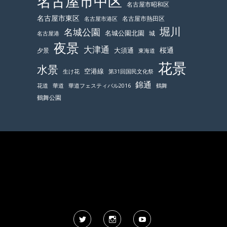
名古屋市中区
名古屋市昭和区
名古屋市東区
名古屋市熱田区
名古屋市港区
堀川
名城公園
名城公園北園
城
名古屋港
夜景
大津通
桜通
大須通
夕景
東海道
花景
水景
空港線
生け花
第31回国民文化祭
錦通
鶴舞
花道
華道
華道フェスティバル2016
鶴舞公園