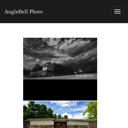
AngleBell Photo
Tog
navi