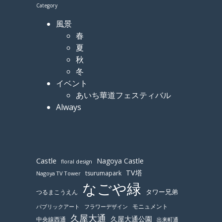
Category
風景
春
夏
秋
冬
イベント
あいち華道フェスティバル
Always
Castle
Nagoya Castle
floral design
TV塔
tsurumapark
Nagoya TV Tower
なごや緑
つるまこうえん
タワー兄弟
モニュメント
パブリックアート
フラワーデザイン
久屋大通
久屋大通公園
中央線西通
出来町通