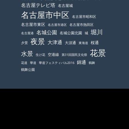
名古屋テレビ塔
名古屋城
名古屋市中区
名古屋市昭和区
名古屋市東区
名古屋市熱田区
名古屋市港区
堀川
名城公園
名城公園北園
城
名古屋港
夜景
大津通
桜通
大須通
夕景
東海道
花景
水景
空港線
生け花
第31回国民文化祭
錦通
鶴舞
花道
華道
華道フェスティバル2016
鶴舞公園