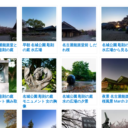
屋能楽堂と
早朝 名城公園 彫刻
名古屋能楽堂前 しだ
名城公園 彫刻
彫刻の庭
の庭 水広場
れ桜
水広場から見る
彫刻の庭
名城公園 彫刻の庭
名城公園 彫刻の庭
夜景 名古屋能
ト 摘み取
モニュメント 女の胸
水の広場の夕景
桜風景 March 2
像