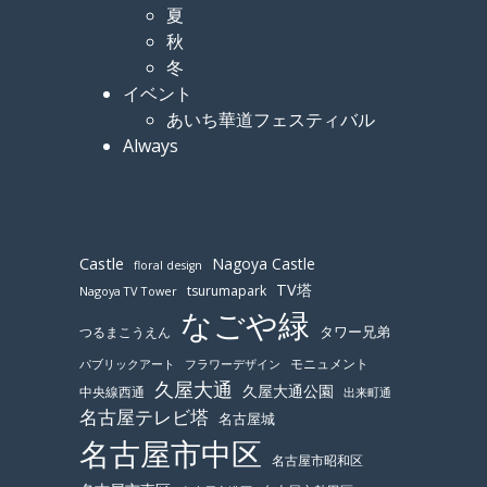
夏
秋
冬
イベント
あいち華道フェスティバル
Always
Castle
Nagoya Castle
floral design
TV塔
tsurumapark
Nagoya TV Tower
なごや緑
つるまこうえん
タワー兄弟
モニュメント
パブリックアート
フラワーデザイン
久屋大通
久屋大通公園
中央線西通
出来町通
名古屋テレビ塔
名古屋城
名古屋市中区
名古屋市昭和区