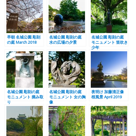
早朝 名城公園 彫刻
名城公園 彫刻の庭
名城公園 彫刻の庭
の庭 March 2018
水の広場の夕景
モニュメント 笛吹き
少年
名城公園 彫刻の庭
名城公園 彫刻の庭
夜明け 加藤清正像
モニュメント 摘み取
モニュメント 女の胸
桜風景 April 2019
り
像