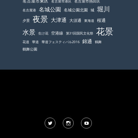
名古屋市東区
名古屋市熱田区
名古屋市港区
堀川
名城公園
名城公園北園
城
名古屋港
夜景
大津通
桜通
大須通
夕景
東海道
花景
水景
空港線
生け花
第31回国民文化祭
錦通
鶴舞
花道
華道
華道フェスティバル2016
鶴舞公園
Twitter
Instagram
YouTube