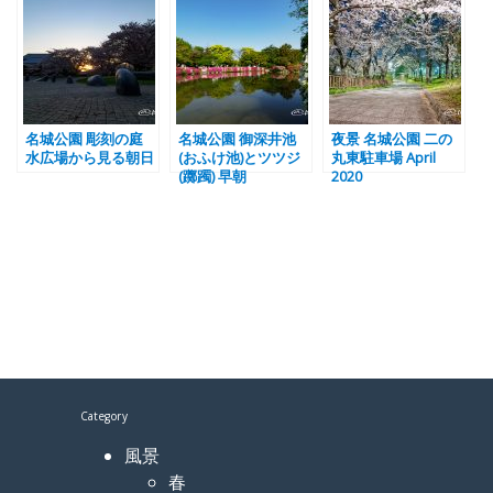
名城公園 彫刻の庭
名城公園 御深井池
夜景 名城公園 二の
水広場から見る朝日
(おふけ池)とツツジ
丸東駐車場 April
(躑躅) 早朝
2020
Category
風景
春