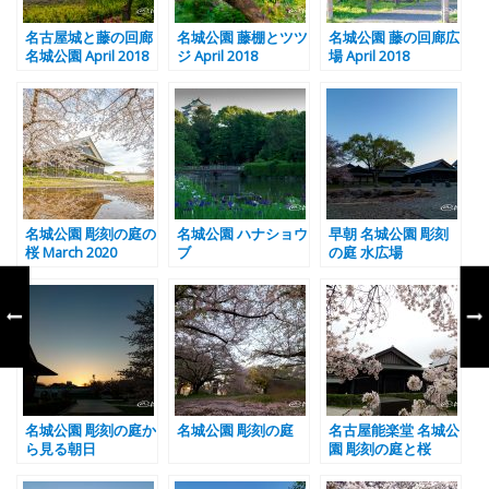
名古屋城と藤の回廊
名城公園 藤棚とツツ
名城公園 藤の回廊広
名城公園 April 2018
ジ April 2018
場 April 2018
名城公園 彫刻の庭の
名城公園 ハナショウ
早朝 名城公園 彫刻
桜 March 2020
ブ
の庭 水広場
名城公園 彫刻の庭か
名城公園 彫刻の庭
名古屋能楽堂 名城公
ら見る朝日
園 彫刻の庭と桜