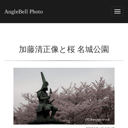
AngleBell Photo
Tog
navi
加藤清正像と桜 名城公園