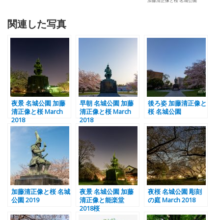
加藤清正像と桜 名城公園
関連した写真
夜景 名城公園 加藤
早朝 名城公園 加藤
後ろ姿 加藤清正像と
清正像と桜 March
清正像と桜 March
桜 名城公園
2018
2018
加藤清正像と桜 名城
夜景 名城公園 加藤
夜桜 名城公園 彫刻
公園 2019
清正像と能楽堂
の庭 March 2018
2018桜