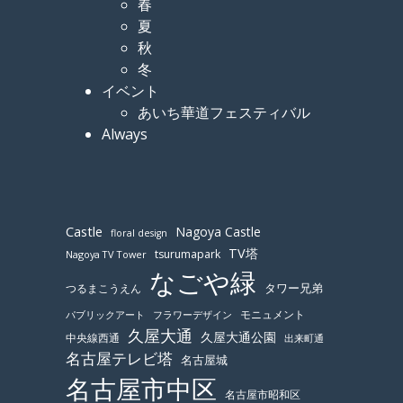
春
夏
秋
冬
イベント
あいち華道フェスティバル
Always
Castle
Nagoya Castle
floral design
TV塔
tsurumapark
Nagoya TV Tower
なごや緑
つるまこうえん
タワー兄弟
モニュメント
パブリックアート
フラワーデザイン
久屋大通
久屋大通公園
中央線西通
出来町通
名古屋テレビ塔
名古屋城
名古屋市中区
名古屋市昭和区