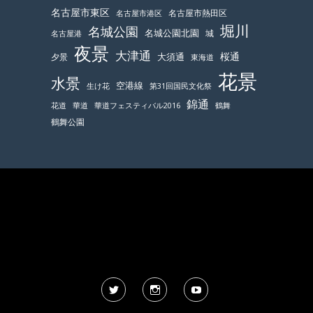
名古屋市東区
名古屋市熱田区
名古屋市港区
堀川
名城公園
名城公園北園
城
名古屋港
夜景
大津通
桜通
大須通
夕景
東海道
花景
水景
空港線
生け花
第31回国民文化祭
錦通
鶴舞
花道
華道
華道フェスティバル2016
鶴舞公園
Twitter
Instagram
YouTube