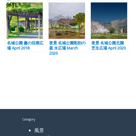
名城公園 藤の回廊広
夜景 名城公園彫刻の
夜景 名城公園北園
場 April 2018
庭 水広場 March
芝生広場 April 2020
2020
Category
風景