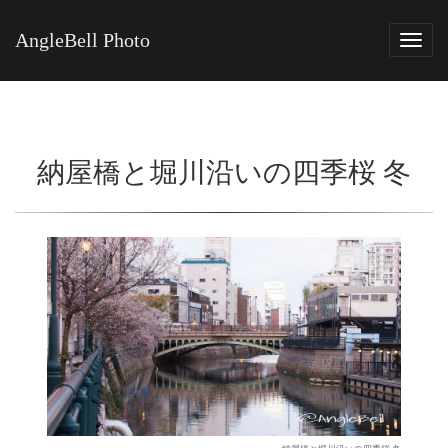
AngleBell Photo
Tog
navi
納屋橋と堀川沿いの四季桜 冬