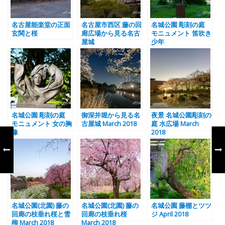
名古屋能楽堂の正面
名古屋市西区 藤の回
名城公園 彫刻の庭
玄関と桜
廊広場から見る名古
モニュメント 笛吹き
屋城
少年
名城公園 彫刻の庭
御深井堀から見る名
夜景 名城公園彫刻の
モニュメント 女の胸
古屋城 March 2018
庭 水広場 March
像
2018
名城公園(北園) 藤の
名城公園(北園) 藤の
名城公園 藤棚とツツ
回廊の枝垂れ桜と雪
回廊の枝垂れ桜
ジ April 2018
柳 March 2018
March 2018