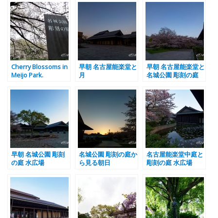
Cherry Blossoms in
早朝 名古屋能楽堂と
早朝 名古屋能楽堂と
Meijo Park.
月
名城公園 彫刻の庭
早朝 名城公園 彫刻
名城公園 彫刻の庭か
名古屋能楽堂中庭と
の庭 水広場
ら見る朝日
彫刻の庭 水広場