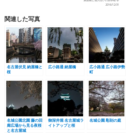
納屋橋と堀川沿いの四季桜 冬
2016/12/31
関連した写真
名古屋伏見 納屋橋と
広小路通 納屋橋
広小路通 広小路伊勢
桜
町
名城公園北園 藤の回
御深井堀 名古屋城ラ
名城公園 彫刻の庭
廊広場から見る夜桜
イトアップと桜
と名古屋城