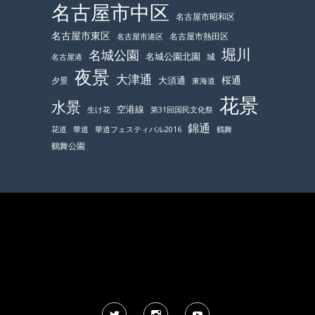
名古屋市中区
名古屋市昭和区
名古屋市東区
名古屋市熱田区
名古屋市港区
堀川
名城公園
名城公園北園
城
名古屋港
夜景
大津通
桜通
大須通
夕景
東海道
花景
水景
空港線
生け花
第31回国民文化祭
錦通
鶴舞
花道
華道
華道フェスティバル2016
鶴舞公園