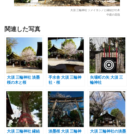
大須 三輪神社 ソメイヨシノと縁結びの木
中庭の花筏
関連した写真
大須 三輪神社 淡墨
手水舎 大須 三輪神
矢場町の矢 大須 三
桜の木と桜
社・桜
輪神社
大須 三輪神社 縁結
淡墨桜 大須 三輪神
大須 三輪神社の淡墨