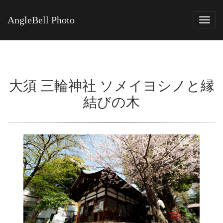
AngleBell Photo
Tog
navi
大須 三輪神社 ソメイヨシノと縁
結びの木