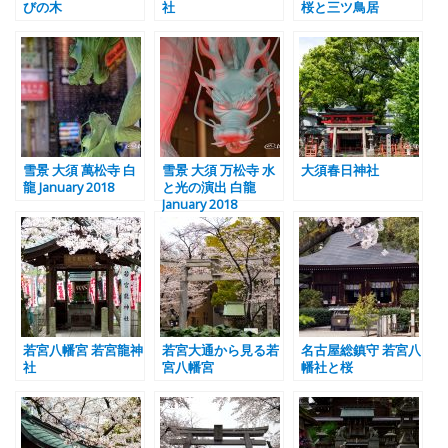
びの木
社
桜と三ツ鳥居
雪景 大須 萬松寺 白
雪景 大須 万松寺 水
大須春日神社
龍 January 2018
と光の演出 白龍
January 2018
若宮八幡宮 若宮龍神
若宮大通から見る若
名古屋総鎮守 若宮八
社
宮八幡宮
幡社と桜