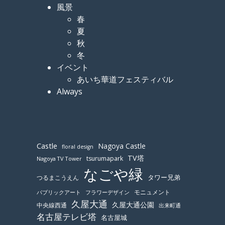
風景
春
夏
秋
冬
イベント
あいち華道フェスティバル
Always
Castle
Nagoya Castle
floral design
TV塔
tsurumapark
Nagoya TV Tower
なごや緑
つるまこうえん
タワー兄弟
モニュメント
パブリックアート
フラワーデザイン
久屋大通
久屋大通公園
中央線西通
出来町通
名古屋テレビ塔
名古屋城