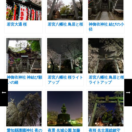
若宮大通 桜
若宮八幡社 鳥居と桜
神御衣神社 結びの小
径
神御衣神社 神結び願
若宮八幡社 桜ライト
若宮八幡社 鳥居と桜
いの緒
アップ
ライトアップ
愛知縣護國神社 夜の
夜景 名城公園 加藤
夜桜 名古屋総鎮守