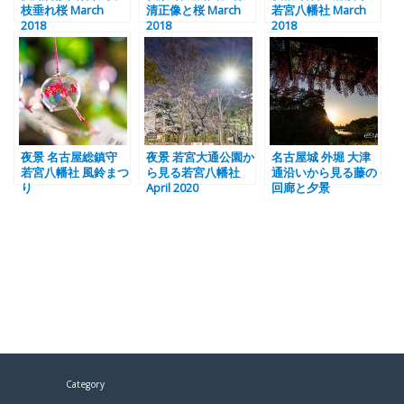
枝垂れ桜 March
清正像と桜 March
若宮八幡社 March
2018
2018
2018
夜景 名古屋総鎮守
夜景 若宮大通公園か
名古屋城 外堀 大津
若宮八幡社 風鈴まつ
ら見る若宮八幡社
通沿いから見る藤の
り
April 2020
回廊と夕景
Category