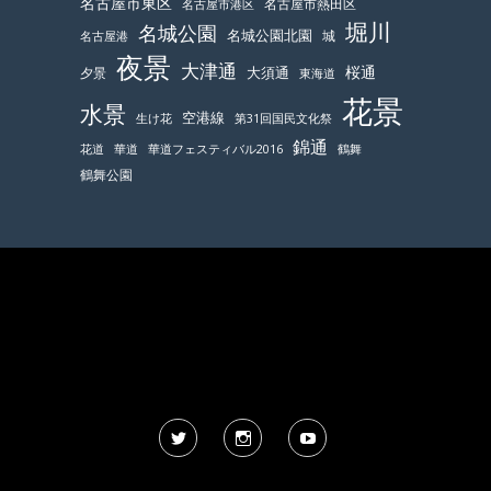
名古屋市東区
名古屋市熱田区
名古屋市港区
堀川
名城公園
名城公園北園
城
名古屋港
夜景
大津通
桜通
大須通
夕景
東海道
花景
水景
空港線
生け花
第31回国民文化祭
錦通
鶴舞
花道
華道
華道フェスティバル2016
鶴舞公園
Twitter
Instagram
YouTube