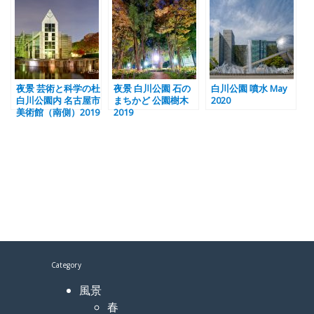
夜景 芸術と科学の杜
夜景 白川公園 石の
白川公園 噴水 May
白川公園内 名古屋市
まちかど 公園樹木
2020
美術館（南側）2019
2019
Category
風景
春