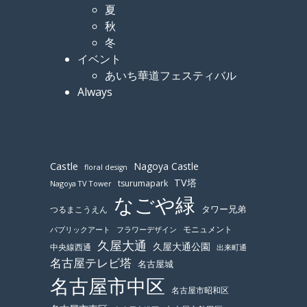
夏
秋
冬
イベント
あいち華道フェスティバル
Always
Castle
Nagoya Castle
floral design
TV塔
tsurumapark
Nagoya TV Tower
なごや緑
つるまこうえん
タワー兄弟
モニュメント
パブリックアート
フラワーデザイン
久屋大通
久屋大通公園
中央線西通
出来町通
名古屋テレビ塔
名古屋城
名古屋市中区
名古屋市昭和区