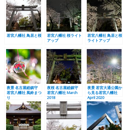
若宮八幡社 鳥居と桜
若宮八幡社 桜ライト
若宮八幡社 鳥居と桜
アップ
ライトアップ
夜景 名古屋総鎮守
夜桜 名古屋総鎮守
夜景 若宮大通公園か
若宮八幡社 風鈴まつ
若宮八幡社 March
ら見る若宮八幡社
り
2018
April 2020