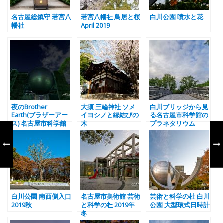
名古屋総鎮守 若宮八
若宮八幡社 鳥居と桜
白川公園 噴水と花
幡社
April 2019
夜のBrother
大須 三輪神社 ソメ
白川ブリッジから見
Earth(ブラザーアー
イヨシノと縁結びの
る名古屋市科学館の
ス) 名古屋市科学館
木
プラネタリウム
白川公園 南西側入口
名古屋市美術館 芸術
芸術と科学の杜 白川
2019秋
と科学の杜 2019年
公園 大型環式日時計
冬