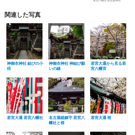
若宮八幡宮 若宮龍神社
関連した写真
神御衣神社 結びの小
神御衣神社 神結び願
若宮大通から見る若
径
いの緒
宮八幡宮
若宮大通 若宮八幡社
名古屋総鎮守 若宮八
若宮大通 桜
幡社と桜