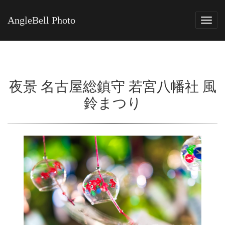
AngleBell Photo
Tog
navi
夜景 名古屋総鎮守 若宮八幡社 風
鈴まつり