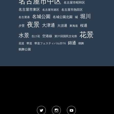
名古屋市中区
名古屋市昭和区
名古屋市東区
名古屋市熱田区
名古屋市港区
堀川
名城公園
名城公園北園
城
名古屋港
夜景
大津通
桜通
大須通
夕景
東海道
花景
水景
空港線
生け花
第31回国民文化祭
錦通
鶴舞
花道
華道
華道フェスティバル2016
鶴舞公園