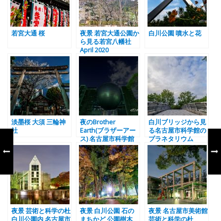
若宮大通 桜
夜景 若宮大通公園か
白川公園 噴水と花
ら見る若宮八幡社
April 2020
淡墨桜 大須 三輪神
夜のBrother
白川ブリッジから見
社
Earth(ブラザーアー
る名古屋市科学館の
ス) 名古屋市科学館
プラネタリウム
夜景 芸術と科学の杜
夜景 白川公園 石の
夜景 名古屋市美術館
白川公園内 名古屋市
まちかど 公園樹木
芸術と科学の杜