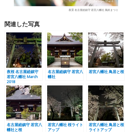
夜景 名古屋総鎮守 若宮八幡社 風鈴まつり
関連した写真
夜桜 名古屋総鎮守
名古屋総鎮守 若宮八
若宮八幡社 鳥居と桜
若宮八幡社 March
幡社
2018
名古屋総鎮守 若宮八
若宮八幡社 桜ライト
若宮八幡社 鳥居と桜
幡社と桜
アップ
ライトアップ