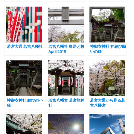
若宮大通 若宮八幡社
若宮八幡社 鳥居と桜
神御衣神社 神結び願
April 2019
いの緒
神御衣神社 結びの小
若宮八幡宮 若宮龍神
若宮大通から見る若
径
社
宮八幡宮