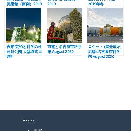
美術館（南側）2019
2019
2019年冬
夜景 芸術と科学の杜
市電と名古屋市科学
ロケット (屋外展示
白川公園 大型環式日
館 August 2020
広場) 名古屋市科学
時計
館 August 2020
Category
風景