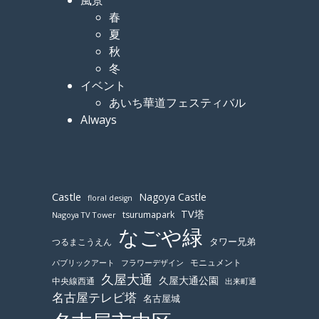
春
夏
秋
冬
イベント
あいち華道フェスティバル
Always
Castle
Nagoya Castle
floral design
TV塔
tsurumapark
Nagoya TV Tower
なごや緑
つるまこうえん
タワー兄弟
モニュメント
パブリックアート
フラワーデザイン
久屋大通
久屋大通公園
中央線西通
出来町通
名古屋テレビ塔
名古屋城