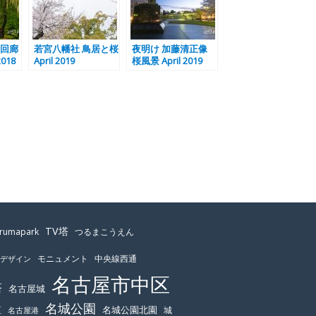
回廊
若宮八幡社 鳥居と桜
夜明け 加藤清正像
018
April 2019
桜風景 April 2019
TV塔
urumapark
つるまこうえん
モニュメント
中央線西通
ーデザイン
名古屋市中区
塔
名古屋城
名城公園
区
名城公園北園
城
名古屋港