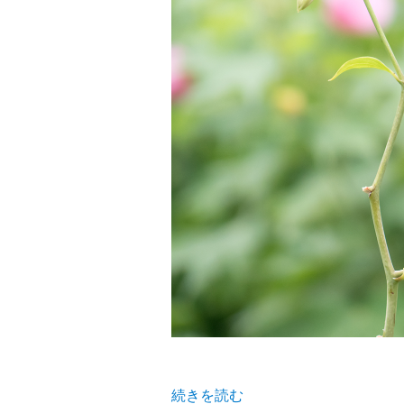
“カノコユリ 鹿の子百合” の
続きを読む