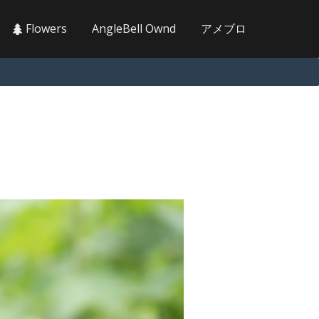
Flowers
AngleBell Ownd
アメブロ