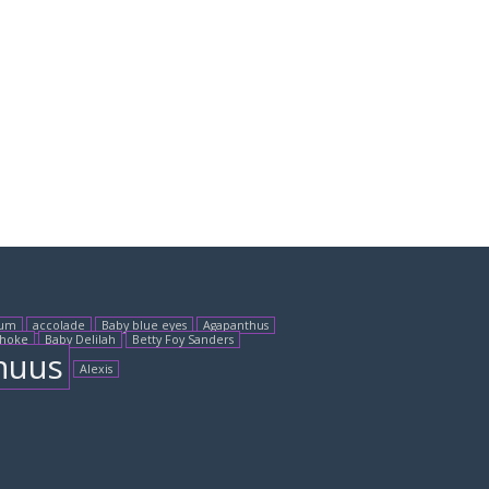
num
accolade
Baby blue eyes
Agapanthus
choke
Baby Delilah
Betty Foy Sanders
nuus
Alexis