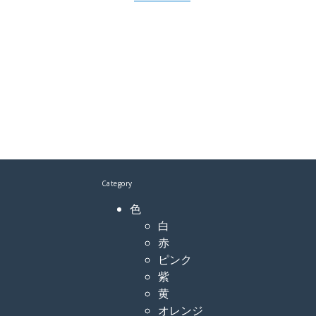
Category
色
白
赤
ピンク
紫
黄
オレンジ