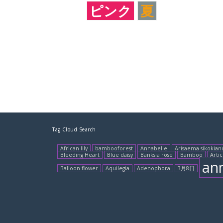
ピンク
夏
Tag Cloud Search
African lily
bambooforest
Annabelle
Arisaema sikokia
Bleeding Heart
Blue daisy
Banksia rose
Bamboo
Arti
an
Balloon flower
Aquilegia
Adenophora
3月8日