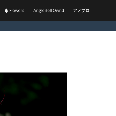
Flowers
AngleBell Ownd
アメブロ