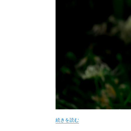
“ショウキズイセン 鍾馗水仙” の
続きを読む