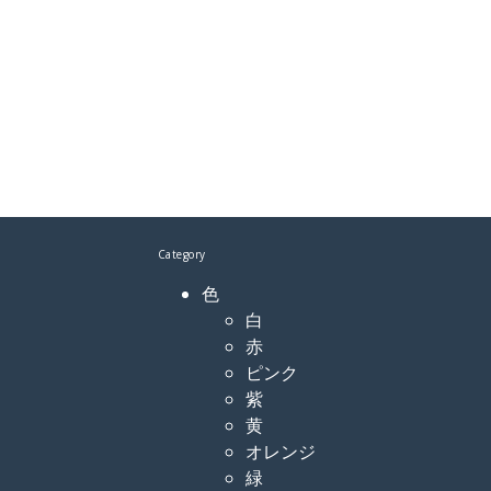
Category
色
白
赤
ピンク
紫
黄
オレンジ
緑