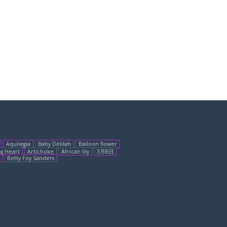
Aquilegia
Baby Delilah
Balloon flower
g Heart
Artichoke
African lily
3月8日
Betty Foy Sanders