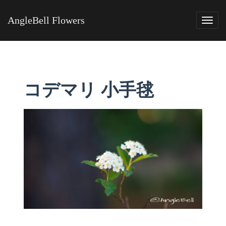
AngleBell Flowers
Tog
navi
コデマリ 小手毬