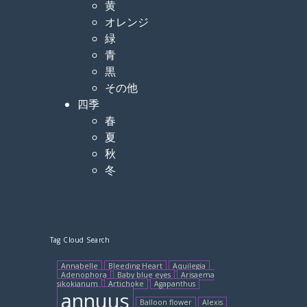
黄
オレンジ
緑
青
黒
その他
四季
春
夏
秋
冬
Tag Cloud Search
Annabelle
Bleeding Heart
Aquilegia
Adenophora
Baby blue eyes
Arisaema
sikokianum
Artichoke
Agapanthus
annuus
Balloon flower
Alexis