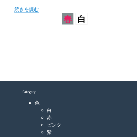
“コデマリ 小手毬” の
続きを読む
春
白
Category
色
白
赤
ピンク
紫