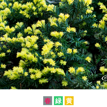
春
緑
黄