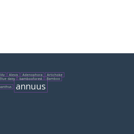
lily
Alexis
Adenophora
Artichoke
Blue daisy
bambooforest
Bamboo
annuus
panthus