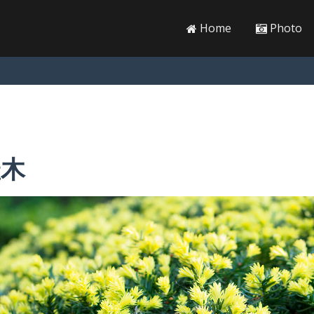
Home
Photo
羅木