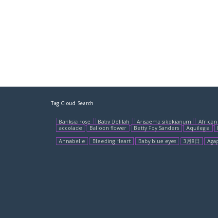
Tag Cloud Search
Banksia rose
Baby Delilah
Arisaema sikokianum
African 
accolade
Balloon flower
Betty Foy Sanders
Aquilegia
Annabelle
Bleeding Heart
Baby blue eyes
3月8日
Aga