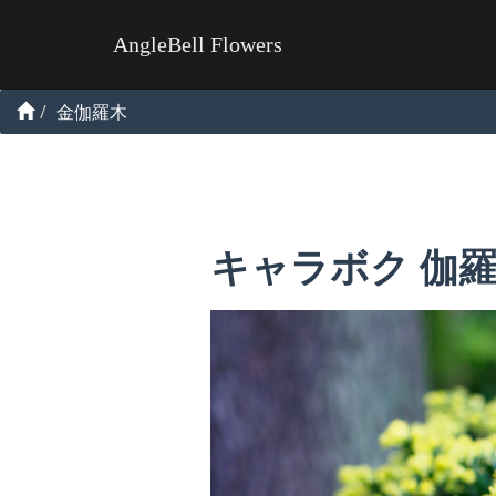
AngleBell Flowers
金伽羅木
キャラボク 伽