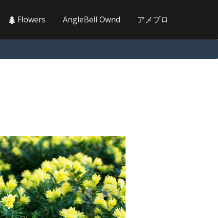
Flowers
AngleBell Ownd
アメブロ