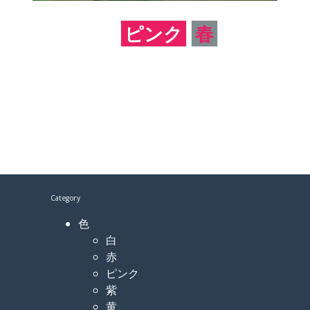
ピンク
春
Category
色
白
赤
ピンク
紫
黄