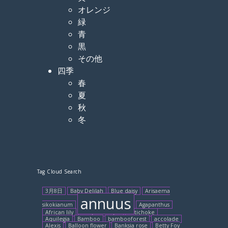
オレンジ
緑
青
黒
その他
四季
春
夏
秋
冬
Tag Cloud Search
3月8日
Baby Delilah
Blue daisy
Arisaema
annuus
sikokianum
Agapanthus
African lily
Baby blue eyes
Artichoke
Aquilegia
Bamboo
bambooforest
accolade
Alexis
Balloon flower
Banksia rose
Betty Foy