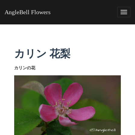
AngleBell Flowers
Tog
navi
カリン 花梨
カリンの花