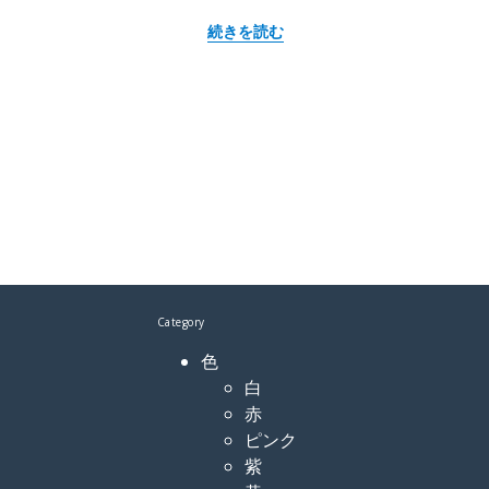
“タケ 竹” の
続きを読む
Category
色
白
赤
ピンク
紫