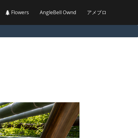
Flowers
AngleBell Ownd
アメブロ