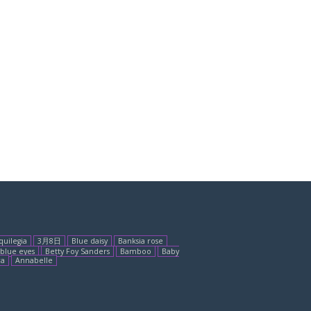
quilegia
3月8日
Blue daisy
Banksia rose
blue eyes
Betty Foy Sanders
Bamboo
Baby
ra
Annabelle