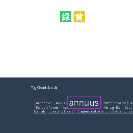
緑
黄
Tag Cloud Search
annuus
Artichoke
Alexis
bambooforest
A
Balloon flower
Agapanthus
accolade
African lily
Baby 
Delilah
Bleeding Heart
Arisaema sikokianum
Adenopho