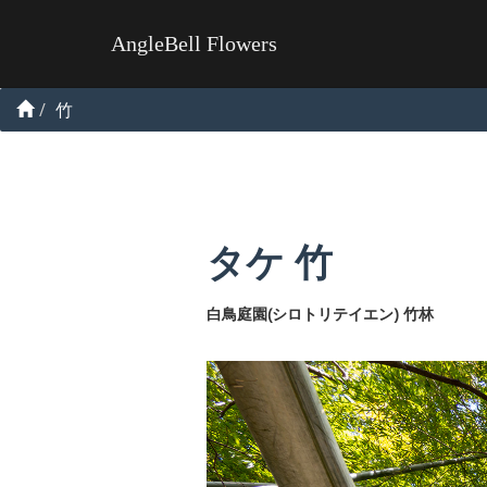
AngleBell Flowers
竹
タケ 竹
白鳥庭園(シロトリテイエン) 竹林