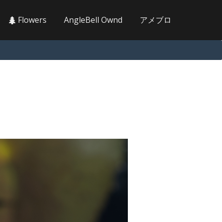
Flowers
AngleBell Ownd
アメブロ