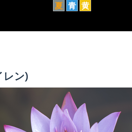
夏
青
黄
イレン)