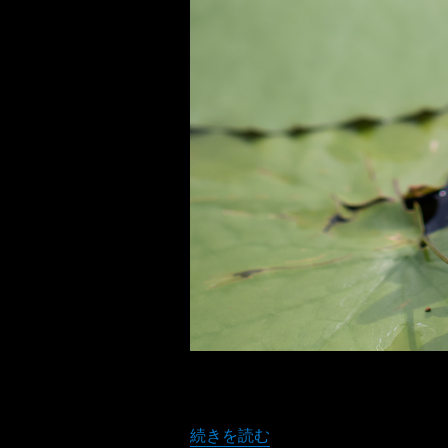
“キソサンセン ブルーアイズ (スイレン
続きを読む