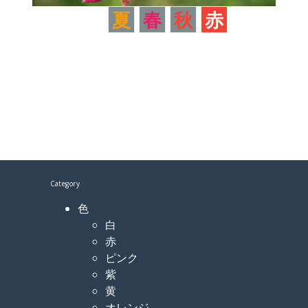
夏
春
秋
赤
Category
色
白
赤
ピンク
紫
黄
オレンジ