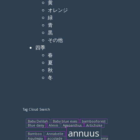
黄
オレンジ
緑
青
黒
その他
四季
春
夏
秋
冬
Tag Cloud Search
Baby Delilah
Baby blue eyes
bambooforest
Blue daisy
Alexis
Agapanthus
Artichoke
annuus
Bamboo
Annabelle
Aquilegia
accolade
Adenophora
Arisaema