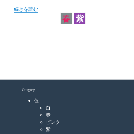
“カタクリ 片栗” の
続きを読む
春
紫
Category
色
白
赤
ピンク
紫