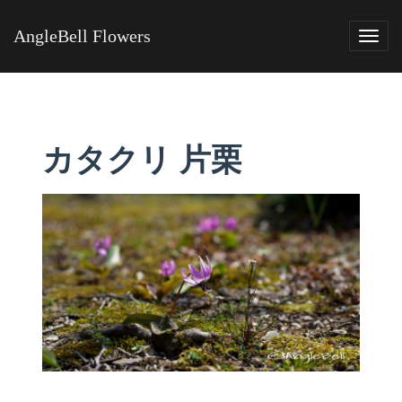
AngleBell Flowers
Tog
navi
カタクリ 片栗