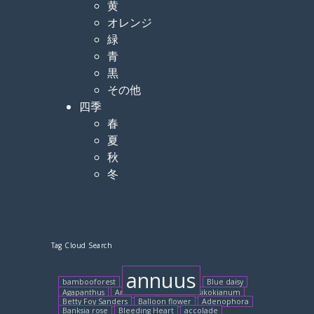
黄
オレンジ
緑
青
黒
その他
四季
春
夏
秋
冬
Tag Cloud Search
annuus
bambooforest
Blue daisy
Agapanthus
Artichoke
Arisaema sikokianum
Betty Foy Sanders
Balloon flower
Adenophora
Banksia rose
Bleeding Heart
accolade