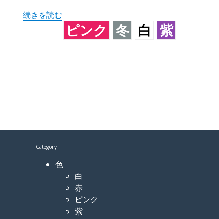
“ハボタン 葉牡丹” の
続きを読む
ピンク
冬
白
紫
Category
色
白
赤
ピンク
紫