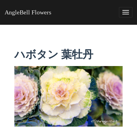
AngleBell Flowers
Tog
navi
ハボタン 葉牡丹