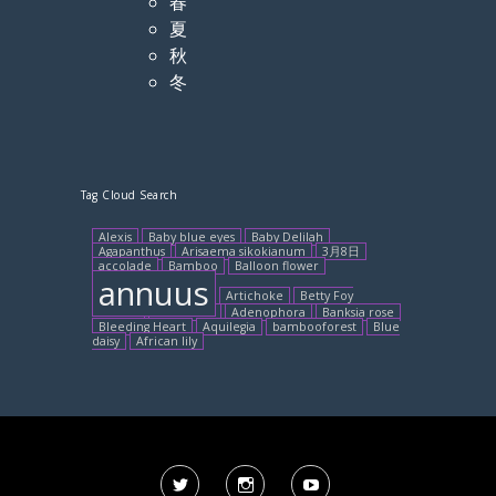
春
夏
秋
冬
Tag Cloud Search
Alexis
Baby blue eyes
Baby Delilah
Agapanthus
Arisaema sikokianum
3月8日
accolade
Bamboo
Balloon flower
annuus
Artichoke
Betty Foy
Sanders
Annabelle
Adenophora
Banksia rose
Bleeding Heart
Aquilegia
bambooforest
Blue
daisy
African lily