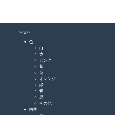
Category
色
白
赤
ピンク
紫
黄
オレンジ
緑
青
黒
その他
四季