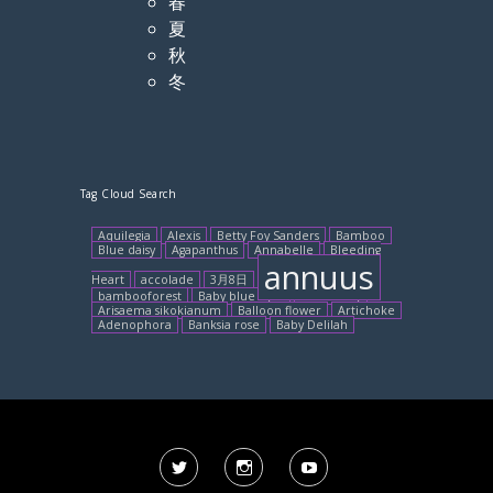
春
夏
秋
冬
Tag Cloud Search
Aquilegia
Alexis
Betty Foy Sanders
Bamboo
Blue daisy
Agapanthus
Annabelle
Bleeding
annuus
Heart
accolade
3月8日
bambooforest
Baby blue eyes
African lily
Arisaema sikokianum
Balloon flower
Artichoke
Adenophora
Banksia rose
Baby Delilah