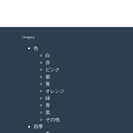
Category
色
白
赤
ピンク
紫
黄
オレンジ
緑
青
黒
その他
四季