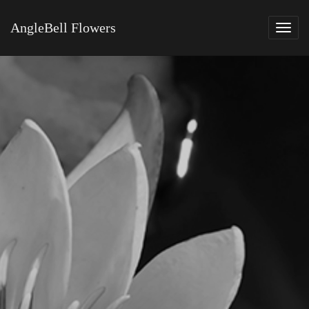
AngleBell Flowers
Tog
navi