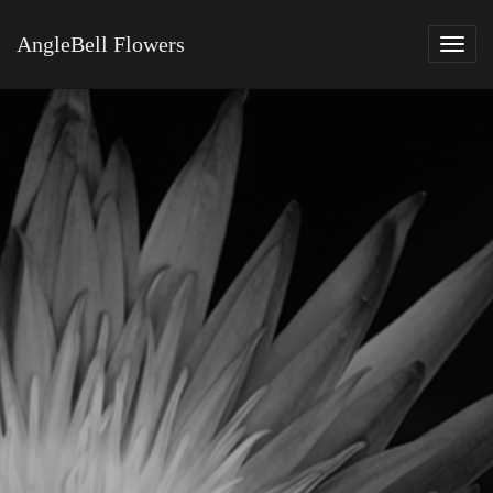
AngleBell Flowers
Tog
navi