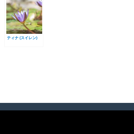
ティナ (スイレン)
Category
色
白