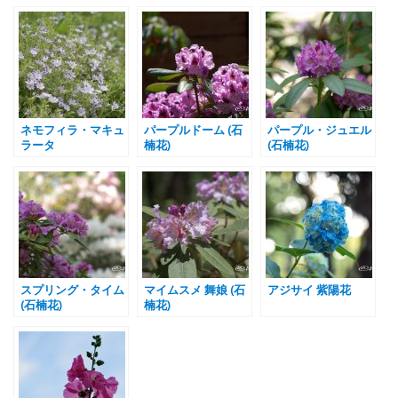
ネモフィラ・マキュ
パープルドーム (石
パープル・ジュエル
ラータ
楠花)
(石楠花)
スプリング・タイム
マイムスメ 舞娘 (石
アジサイ 紫陽花
(石楠花)
楠花)