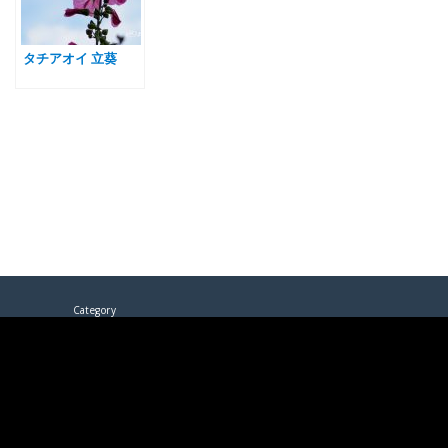
タチアオイ 立葵
Category
色
白
赤
ピンク
紫