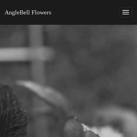
AngleBell Flowers
Tog
navi