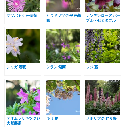
マツバギク 松葉菊
ヒラドツツジ 平戸躑
レンテンローズ パー
躅
プル・セミダブル
シャガ 著莪
シラン 紫蘭
フジ 藤
オオムラサキツツジ
キリ 桐
ノボリフジ 昇り藤
大紫躑躅