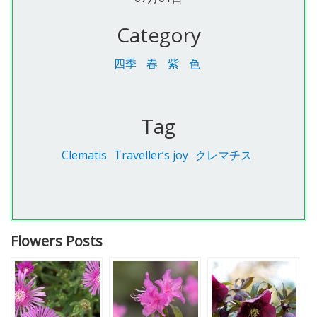
Category
四季
春
紫
色
Tag
Clematis
Traveller’s joy
クレマチス
Flowers Posts