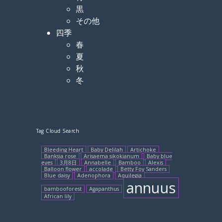
黒
その他
四季
春
夏
秋
冬
Tag Cloud Search
Bleeding Heart
Baby Delilah
Artichoke
Banksia rose
Arisaema sikokianum
Baby blue
eyes
3月8日
Annabelle
Bamboo
Alexis
Balloon flower
accolade
Betty Foy Sanders
Blue daisy
Adenophora
Aquilegia
annuus
bambooforest
Agapanthus
African lily