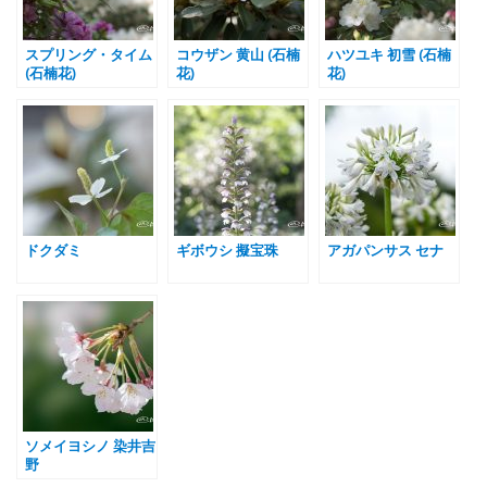
スプリング・タイム
コウザン 黄山 (石楠
ハツユキ 初雪 (石楠
(石楠花)
花)
花)
ドクダミ
ギボウシ 擬宝珠
アガパンサス セナ
ソメイヨシノ 染井吉
野