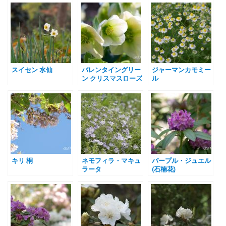
スイセン 水仙
バレンタイングリー
ジャーマンカモミー
ン クリスマスローズ
ル
キリ 桐
ネモフィラ・マキュ
パープル・ジュエル
ラータ
(石楠花)