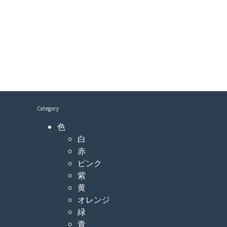
Category
色
白
赤
ピンク
紫
黄
オレンジ
緑
青