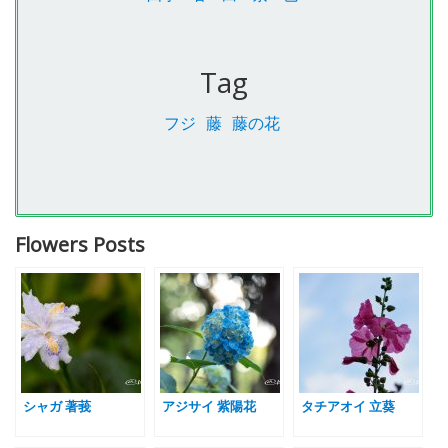
Tag
フジ
藤
藤の花
Flowers Posts
シャガ 著莪
アジサイ 紫陽花
タチアオイ 立葵