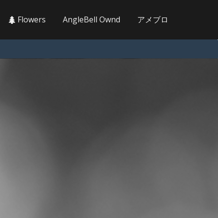
Flowers
AngleBell Ownd
アメブロ