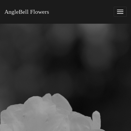
AngleBell Flowers
Tog
navi