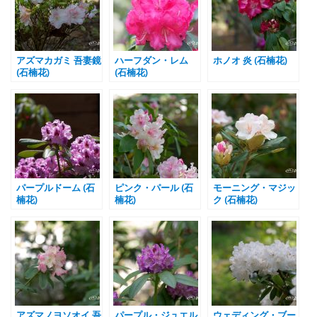
アズマカガミ 吾妻鏡
ハーフダン・レム
ホノオ 炎 (石楠花)
(石楠花)
(石楠花)
パープルドーム (石
ピンク・パール (石
モーニング・マジッ
楠花)
楠花)
ク (石楠花)
アズマノヨソオイ 吾
パープル・ジュエル
ウェディング・ブー