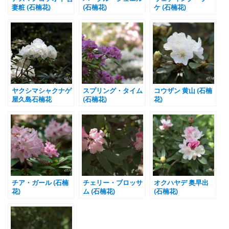
妻粧 (石楠花)
(石楠花)
ケ (石楠花)
ヤクシマシャクナゲ
スプリング・タイム
コウザン 黄山 (石楠
屋久島石楠花
(石楠花)
花)
チア・ガール (石楠
チェリー・ブロッサ
オクハヤデ 奥早出
花)
ム (石楠花)
(石楠花)