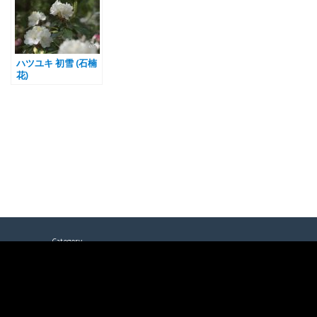
ハツユキ 初雪 (石楠
花)
Category
色
白
赤