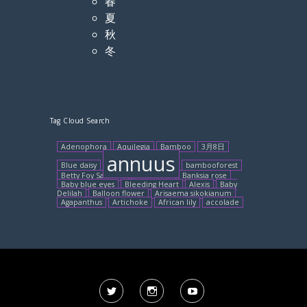
春
夏
秋
冬
Tag Cloud Search
Adenophora
Aquilegia
Bamboo
3月8日
annuus
Blue daisy
bambooforest
Betty Foy Sanders
Annabelle
Banksia rose
Baby blue eyes
Bleeding Heart
Alexis
Baby
Delilah
Balloon flower
Arisaema sikokianum
Agapanthus
Artichoke
African lily
accolade