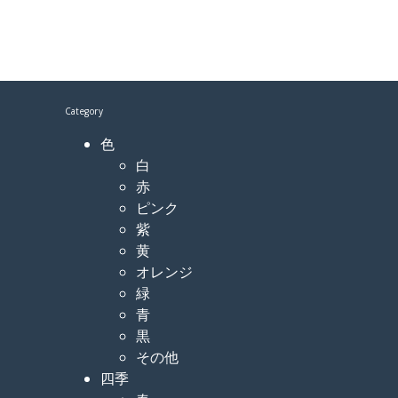
Category
色
白
赤
ピンク
紫
黄
オレンジ
緑
青
黒
その他
四季