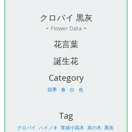
クロバイ 黒灰
-
-
Flower Data
花言葉
誕生花
Category
四季
春
白
色
Tag
クロバイ
ハイノキ
常緑小高木
灰の木
黒灰