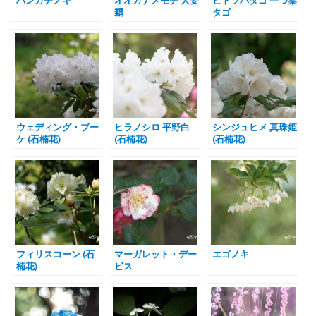
黐
タゴ
ウェディング・ブー
ヒラノシロ 平野白
シンジュヒメ 真珠姫
ケ (石楠花)
(石楠花)
(石楠花)
フィリスコーン (石
マーガレット・デー
エゴノキ
楠花)
ビス