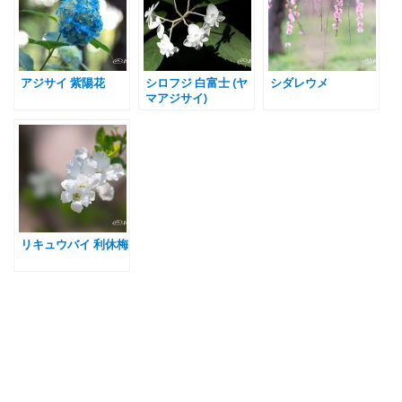
アジサイ 紫陽花
シロフジ 白富士 (ヤ
シダレウメ
マアジサイ)
リキュウバイ 利休梅