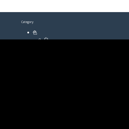
Category
色
白
赤
ピンク
紫
黄
オレンジ
緑
青
黒
その他
四季
春
夏