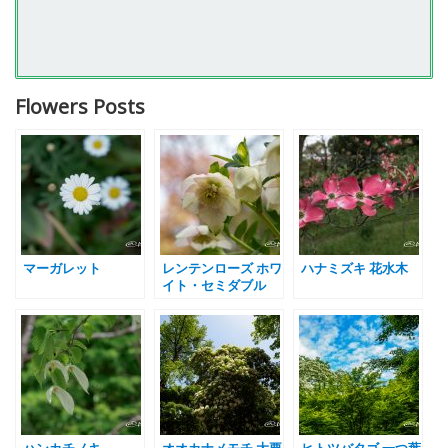
Flowers Posts
マーガレット
レンテンローズ ホワ
ハナミズキ 花水木
イト・セミダブル
ハンカチノキ
オオカナメモチ 大要
ヒトツバタゴ 一つ葉