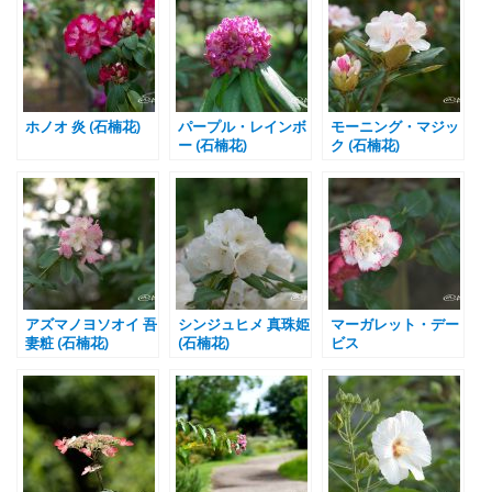
ホノオ 炎 (石楠花)
パープル・レインボ
モーニング・マジッ
ー (石楠花)
ク (石楠花)
アズマノヨソオイ 吾
シンジュヒメ 真珠姫
マーガレット・デー
妻粧 (石楠花)
(石楠花)
ビス