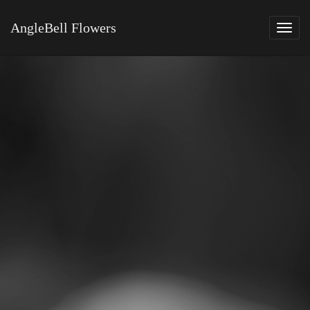
AngleBell Flowers
Tog
navi