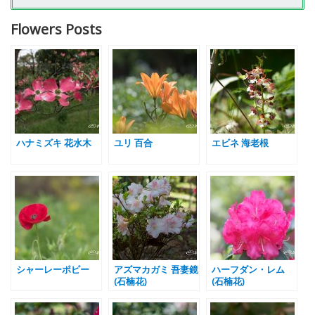
Flowers Posts
ハナミズキ 花水木
ユリ 百合
エビネ 海老根
シャーレーポピー
アズマカガミ 吾妻鏡
ハーフダン・レム
(石楠花)
(石楠花)