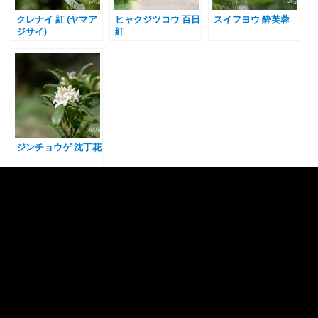
クレナイ 紅 (ヤマア
ヒャクジツコウ 百日
スイフヨウ 酔芙蓉
ジサイ)
紅
ジンチョウゲ 沈丁花