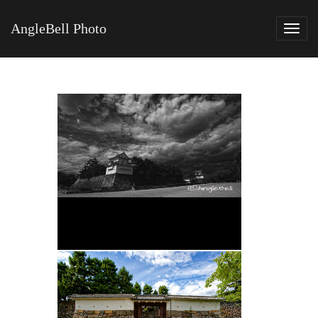
AngleBell Photo
Tog
navi