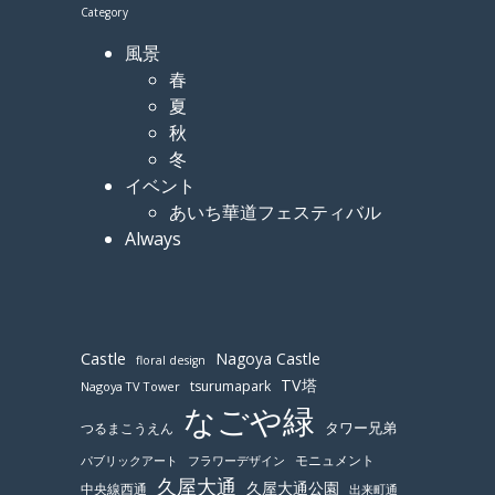
Category
風景
春
夏
秋
冬
イベント
あいち華道フェスティバル
Always
Castle
Nagoya Castle
floral design
TV塔
tsurumapark
Nagoya TV Tower
なごや緑
つるまこうえん
タワー兄弟
モニュメント
パブリックアート
フラワーデザイン
久屋大通
久屋大通公園
中央線西通
出来町通