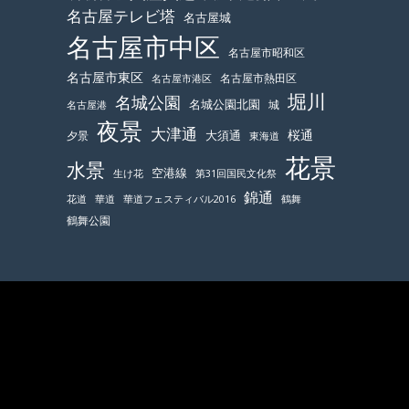
名古屋テレビ塔
名古屋城
名古屋市中区
名古屋市昭和区
名古屋市東区
名古屋市熱田区
名古屋市港区
堀川
名城公園
名城公園北園
城
名古屋港
夜景
大津通
桜通
大須通
夕景
東海道
花景
水景
空港線
生け花
第31回国民文化祭
錦通
鶴舞
花道
華道
華道フェスティバル2016
鶴舞公園