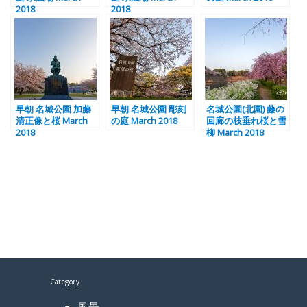
2018
2018
早朝 名城公園 加藤
早朝 名城公園 彫刻
名城公園(北園) 藤の
清正像と桜 March
の庭 March 2018
回廊の枝垂れ桜と雪
2018
柳 March 2018
Category
風景