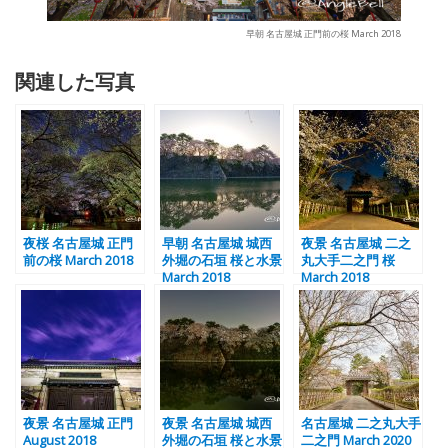
早朝 名古屋城 正門前の桜 March 2018
関連した写真
夜桜 名古屋城 正門
早朝 名古屋城 城西
夜景 名古屋城 二之
前の桜 March 2018
外堀の石垣 桜と水景
丸大手二之門 桜
March 2018
March 2018
夜景 名古屋城 正門
夜景 名古屋城 城西
名古屋城 二之丸大手
August 2018
外堀の石垣 桜と水景
二之門 March 2020