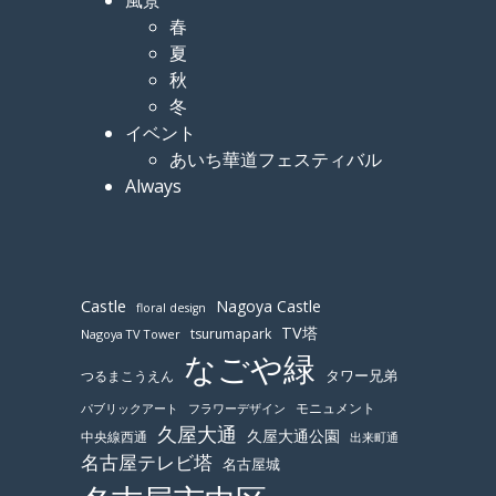
春
夏
秋
冬
イベント
あいち華道フェスティバル
Always
Castle
Nagoya Castle
floral design
TV塔
tsurumapark
Nagoya TV Tower
なごや緑
つるまこうえん
タワー兄弟
モニュメント
パブリックアート
フラワーデザイン
久屋大通
久屋大通公園
中央線西通
出来町通
名古屋テレビ塔
名古屋城