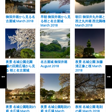
御深井堀から見る名
早朝 御深井堀から見
朝日 御深井丸外堀と
古屋城 March 2018
る桜と名古屋城
西之丸外堀 西北隅櫓
March 2018
March 2018
夜景 名城公園北園
名古屋城 御深井堀
夜景 名城公園 加藤
藤の回廊広場から見
August 2018
清正像と桜 March
る 桜と名古屋城
2018
March 2018
夜景 名城公園彫刻の
夜景 名城公園彫刻の
夜桜 名城公園 彫刻
庭 水広場 March
庭 水広場 March
の庭 March 2018