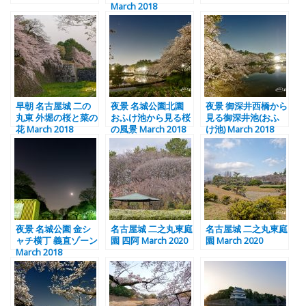
March 2018
早朝 名古屋城 二の
夜景 名城公園北園
夜景 御深井西橋から
丸東 外堀の桜と菜の
おふけ池から見る桜
見る御深井池(おふ
花 March 2018
の風景 March 2018
け池) March 2018
夜景 名城公園 金シ
名古屋城 二之丸東庭
名古屋城 二之丸東庭
ャチ横丁 義直ゾーン
園 四阿 March 2020
園 March 2020
March 2018