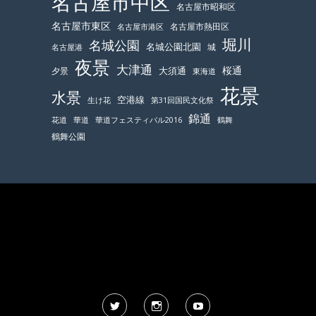
名古屋市中区
名古屋市昭和区
名古屋市東区
名古屋市熱田区
名古屋市港区
堀川
名城公園
名城公園北園
城
名古屋港
夜景
大津通
桜通
大須通
夕景
東海道
花景
水景
空港線
生け花
第31回国民文化祭
錦通
鶴舞
花道
華道
華道フェスティバル2016
鶴舞公園