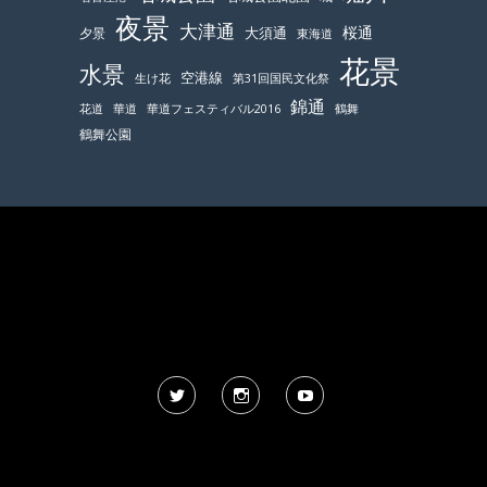
夜景
大津通
桜通
大須通
夕景
東海道
花景
水景
空港線
生け花
第31回国民文化祭
錦通
鶴舞
花道
華道
華道フェスティバル2016
鶴舞公園
Twitter
Instagram
YouTube
風景写真 人物の写り込みについて