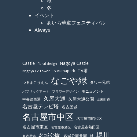
秋
冬
イベント
あいち華道フェスティバル
Always
Castle
Nagoya Castle
floral design
TV塔
tsurumapark
Nagoya TV Tower
なごや緑
つるまこうえん
タワー兄弟
モニュメント
パブリックアート
フラワーデザイン
久屋大通
久屋大通公園
中央線西通
出来町通
名古屋テレビ塔
名古屋城
名古屋市中区
名古屋市昭和区
名古屋市東区
名古屋市熱田区
名古屋市港区
堀川
名城公園
名城公園北園
城
名古屋港