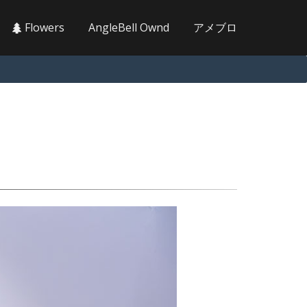
Flowers
AngleBell Ownd
アメブロ