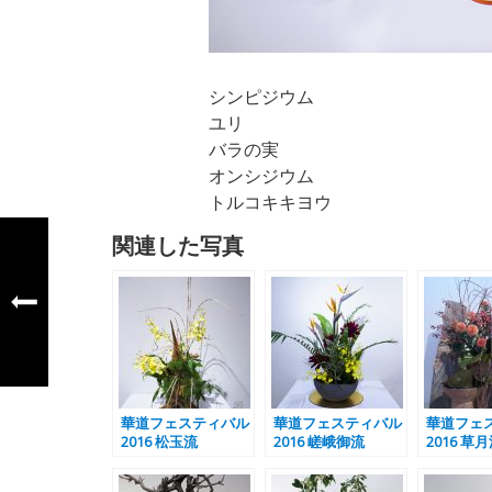
シンピジウム
ユリ
バラの実
オンシジウム
トルコキキヨウ
関連した写真
華道フェスティバル
華道フェスティバル
華道フェ
2016 松玉流
2016 嵯峨御流
2016 草