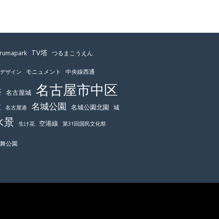
TV塔
urumapark
つるまこうえん
モニュメント
中央線西通
ーデザイン
名古屋市中区
塔
名古屋城
名城公園
区
名城公園北園
城
名古屋港
水景
空港線
生け花
第31回国民文化祭
鶴舞公園