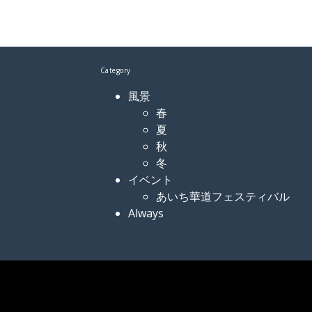
Category
風景
春
夏
秋
冬
イベント
あいち華道フェスティバル
Always