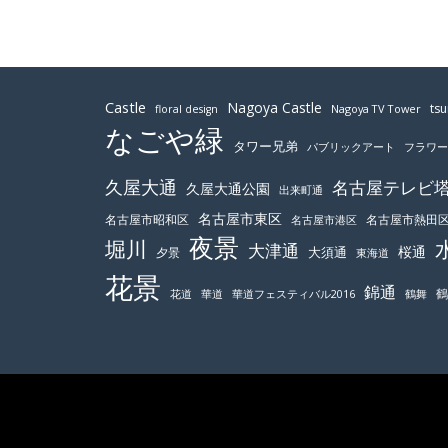
Castle
Nagoya Castle
ts
Nagoya TV Tower
floral design
なごや緑
タワー兄弟
パブリックアート
フラワ
久屋大通
名古屋テレビ
久屋大通公園
出来町通
名古屋市東区
名古屋市昭和区
名古屋市熱田
名古屋市港区
夜景
堀川
大津通
桜通
大須通
夕景
東海道
花景
錦通
鶴舞
花道
華道
華道フェスティバル2016